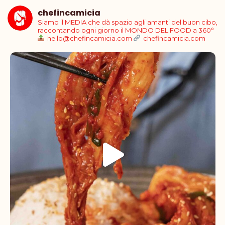
chefincamicia
Siamo il MEDIA che dà spazio agli amanti del buon cibo,
raccontando ogni giorno il MONDO DEL FOOD a 360°
hello@chefincamicia.com
chefincamicia.com