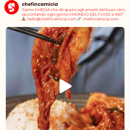
chefincamicia
Siamo il MEDIA che dà spazio agli amanti del buon cibo,
raccontando ogni giorno il MONDO DEL FOOD a 360°
hello@chefincamicia.com
chefincamicia.com