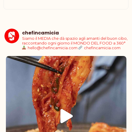
chefincamicia
Siamo il MEDIA che dà spazio agli amanti del buon cibo,
raccontando ogni giorno il MONDO DEL FOOD a 360°
hello@chefincamicia.com
chefincamicia.com