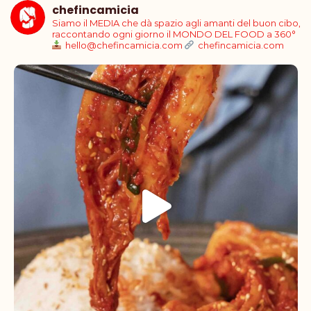
chefincamicia
Siamo il MEDIA che dà spazio agli amanti del buon cibo,
raccontando ogni giorno il MONDO DEL FOOD a 360°
hello@chefincamicia.com
chefincamicia.com