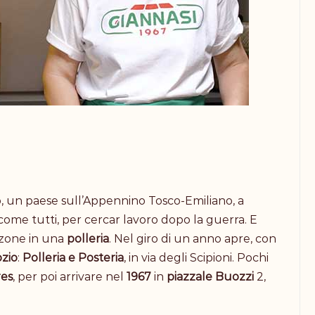
o, un paese sull’Appennino Tosco-Emiliano, a
ome tutti, per cercar lavoro dopo la guerra. E
rzone in una
polleria
. Nel giro di un anno apre, con
zio
:
Polleria
e
Posteria
, in via degli Scipioni. Pochi
res
, per poi arrivare nel
1967
in
piazzale
Buozzi
2,