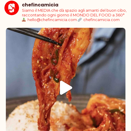
chefincamicia
Siamo il MEDIA che dà spazio agli amanti del buon cibo,
raccontando ogni giorno il MONDO DEL FOOD a 360°
hello@chefincamicia.com
chefincamicia.com